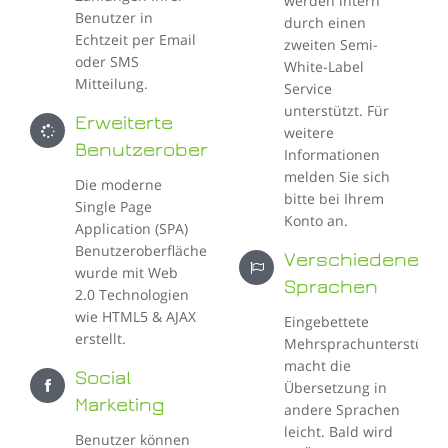
werden intern
Benutzer in
durch einen
Echtzeit per Email
zweiten Semi-
oder SMS
White-Label
Mitteilung.
Service
unterstützt. Für
Erweiterte
weitere
Benutzeroberfläche
Informationen
melden Sie sich
Die moderne
bitte bei Ihrem
Single Page
Konto an.
Application (SPA)
Benutzeroberfläche
Verschiedene
wurde mit Web
Sprachen
2.0 Technologien
wie HTML5 & AJAX
Eingebettete
erstellt.
Mehrsprachunterstützu
macht die
Social
Übersetzung in
Marketing
andere Sprachen
leicht. Bald wird
Benutzer können