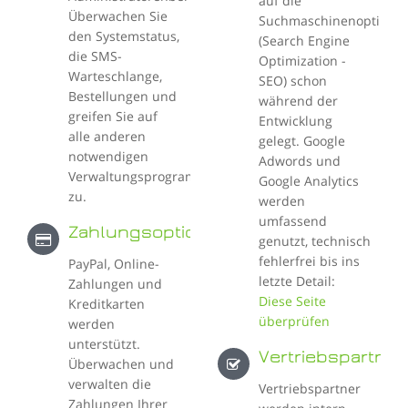
auf die
Überwachen Sie
Suchmaschinenoptimie
den Systemstatus,
(Search Engine
die SMS-
Optimization -
Warteschlange,
SEO) schon
Bestellungen und
während der
greifen Sie auf
Entwicklung
alle anderen
gelegt. Google
notwendigen
Adwords und
Verwaltungsprogramme
Google Analytics
zu.
werden
umfassend
Zahlungsoptionen
genutzt, technisch
fehlerfrei bis ins
PayPal, Online-
letzte Detail:
Zahlungen und
Diese Seite
Kreditkarten
überprüfen
werden
unterstützt.
Vertriebspartner
Überwachen und
verwalten die
Vertriebspartner
Zahlungen Ihrer