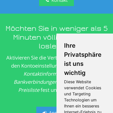
Möchten Sie in weniger als 5
Minuten völlig kostenfrei
Ihre
loslegen?
Privatsphäre
Aktivieren Sie die Vertriebspartneroption in
ist uns
den Kontoeinstellungen, geben Sie Ihre
wichtig
Kontaktinformationen
sowie
Bankverbindungen
ein, legen Sie Ihre
Diese Website
verwendet Cookies
Preisliste
fest und Sie sind bereit!
und Targeting
Technologien um
Ihnen ein besseres
Internet-Erlebnis zu
Anmelden