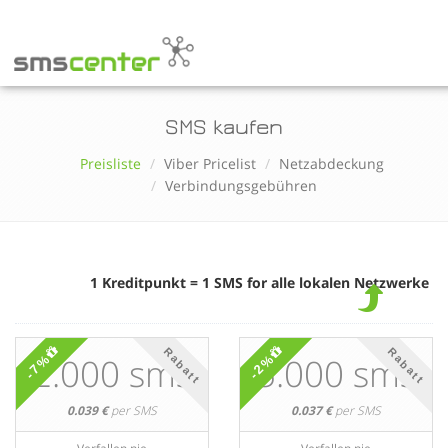
SMS kaufen
Preisliste
Viber Pricelist
Netzabdeckung
Verbindungsgebühren
1 Kreditpunkt = 1 SMS for alle lokalen Netzwerke
Rabatt
Rabatt
2.000 sms
5.000 sms
-7%
-2%
0.039 €
per SMS
0.037 €
per SMS