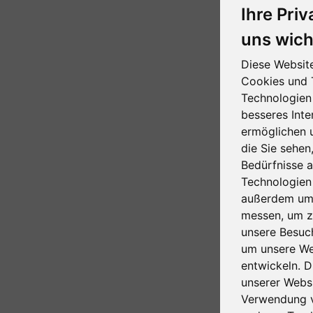
Ihre Priv
uns wich
Diese Websit
Cookies und 
Technologien
besseres Inte
ermöglichen 
die Sie sehen
Bedürfnisse 
Technologien
außerdem um
messen, um z
unsere Besu
um unsere We
entwickeln. D
unserer Webs
Verwendung 