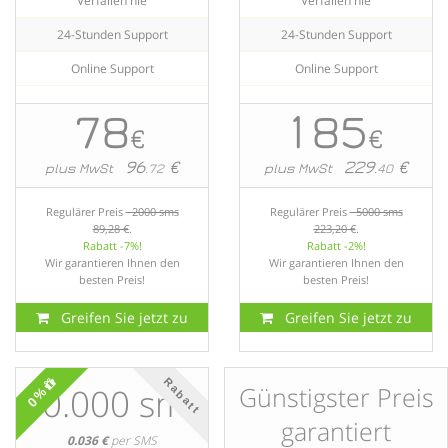
Verfallen nie
Verfallen nie
24-Stunden Support
24-Stunden Support
Online Support
Online Support
78
185
€
€
96
€
229
€
plus MwSt
.72
plus MwSt
.40
Regulärer Preis
2000 sms
Regulärer Preis
5000 sms
89,28 €
.
223,20 €
.
Rabatt -7%!
Rabatt -2%!
Wir garantieren Ihnen den
Wir garantieren Ihnen den
besten Preis!
besten Preis!
Greifen Sie jetzt zu
Greifen Sie jetzt zu
Rabatt
10.000 sms
Günstigster Preis
0%
garantiert
0.036 €
per SMS