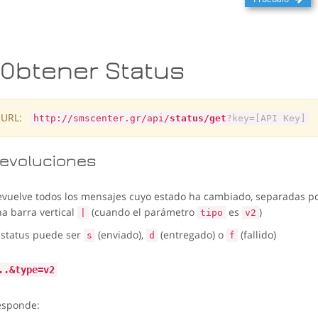
Obtener Status
URL:
http://smscenter.gr/api/
status/get
?key=[API Key]
evoluciones
vuelve todos los mensajes cuyo estado ha cambiado, separadas p
a barra vertical
(cuando el parámetro
es
)
|
tipo
v2
 status puede ser
(enviado),
(entregado) o
(fallido)
s
d
f
..&type=v2
esponde: