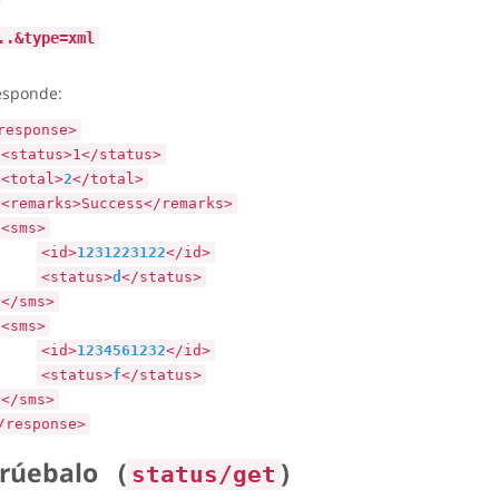
..&type=xml
esponde:
response>
<status>1</status>
<total>
2
</total>
<remarks>Success</remarks>
<sms>
<id>
1231223122
</id>
<status>
d
</status>
</sms>
<sms>
<id>
1234561232
</id>
<status>
f
</status>
</sms>
/response>
rúebalo
(
)
status/get