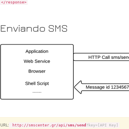
</response>
Enviando SMS
URL:
http://smscenter.gr/api/
sms/send
?key=[API Key]