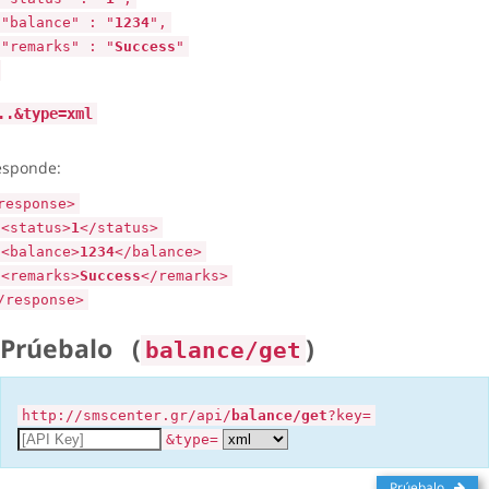
"balance" : "
1234
",
"remarks" : "
Success
"
..&type=xml
esponde:
response>
<status>
1
</status>
<balance>
1234
</balance>
<remarks>
Success
</remarks>
/response>
Prúebalo
(
)
balance/get
http://smscenter.gr/api/
balance/get
?key=
&type=
Prúebalo