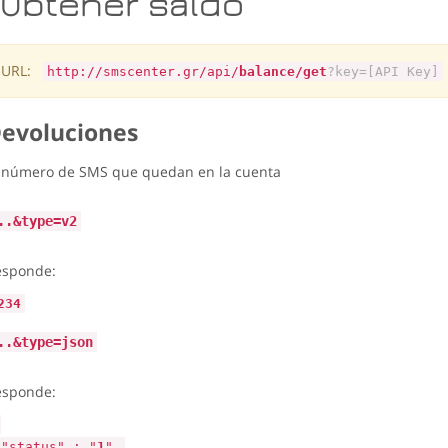
Obtener saldo
URL:
http://smscenter.gr/api/
balance/get
?key=[API Key]
evoluciones
 número de SMS que quedan en la cuenta
..&type=v2
esponde:
234
..&type=json
esponde:
"status" : "
1
",