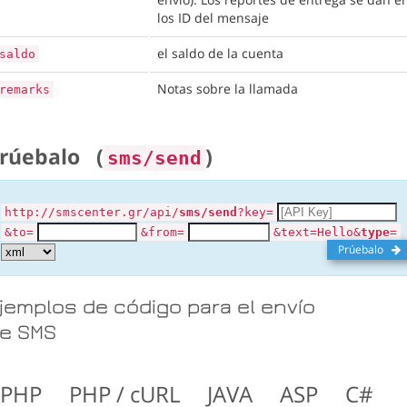
los ID del mensaje
el saldo de la cuenta
saldo
Notas sobre la llamada
remarks
rúebalo
(
)
sms/send
http://smscenter.gr/api/
sms/send
?key=
&to=
&from=
&text=Hello&
type
=
Prúebalo
jemplos de código para el envío
e SMS
PHP
PHP / cURL
JAVA
ASP
C#