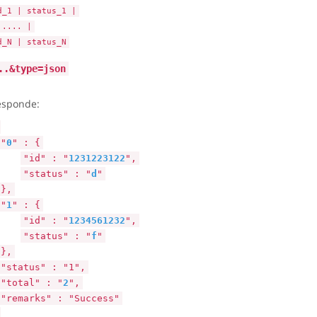
d_1 | status_1 |
..... |
d_N | status_N
..&type=json
esponde:
"
0
" : {
"id" : "
1231223122
",
"status" : "
d
"
},
"
1
" : {
"id" : "
1234561232
",
"status" : "
f
"
},
"status" : "1",
"total" : "
2
",
"remarks" : "Success"