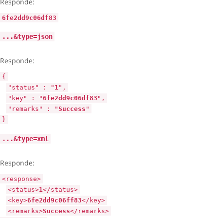
Responde:
6fe2dd9c06df83
...&type=json
Responde:
{
"status" : "
1
",
"key" : "
6fe2dd9c06df83
",
"remarks" : "
Success
"
}
...&type=xml
Responde:
<response>
<status>
1
</status>
<key>
6fe2dd9c06ff83
</key>
<remarks>
Success
</remarks>