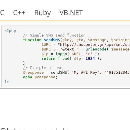
C
C++
Ruby
VB.NET
<?php
// Simple SMS send function
function
sendSMS
(
$key
, 
$to
, 
$message
, 
$origina
$URL
=
"http://smscenter.gr/api/sms/se
$URL
.=
"&text="
.
urlencode
( 
$message
$fp
=
fopen
( 
$URL
, 
'r'
 );

return
fread
( 
$fp
, 
1024
 );

	}

// Example of use 
$response
=
 sendSMS( 
'My API Key'
, 
'4917512345
echo
$response
?>