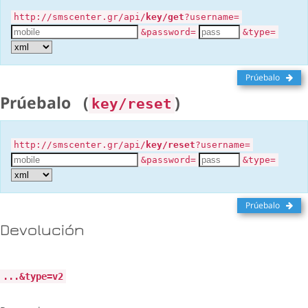
http://smscenter.gr/api/
key/get
?username=
&password=
&type=
Prúebalo
Prúebalo
(
)
key/reset
http://smscenter.gr/api/
key/reset
?username=
&password=
&type=
Prúebalo
Devolución
...&type=v2