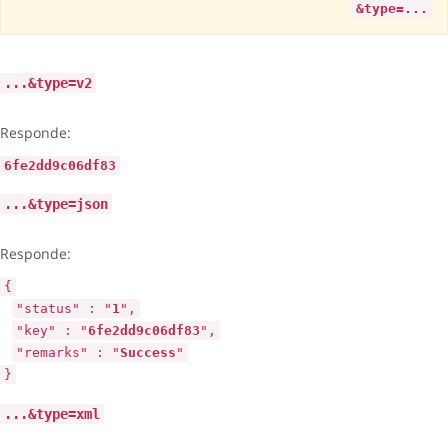
&type=...
...&type=v2
Responde:
6fe2dd9c06df83
...&type=json
Responde:
{
"status" : "
1
",
"key" : "
6fe2dd9c06df83
",
"remarks" : "
Success
"
}
...&type=xml