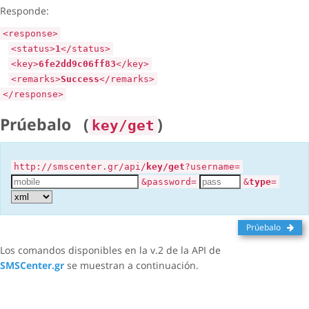
Responde:
<response>
<status>
1
</status>
<key>
6fe2dd9c06ff83
</key>
<remarks>
Success
</remarks>
</response>
Prúebalo
(
)
key/get
http://smscenter.gr/api/
key/get
?username=
&password=
&
type
=
Prúebalo
Los comandos disponibles en la v.2 de la API de
SMSCenter.gr
se muestran a continuación.