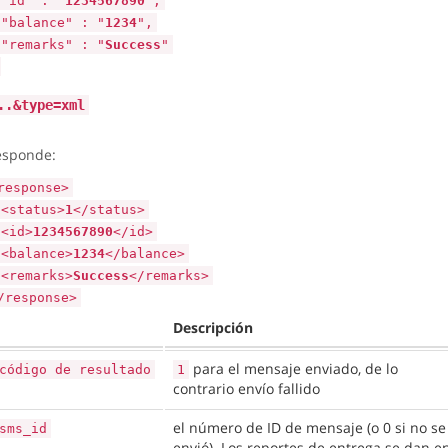
"id" : "
1234567890
",
"balance" : "
1234
",
"remarks" : "
Success
"
..&type=xml
esponde:
response>
<status>
1
</status>
<id>
1234567890
</id>
<balance>
1234
</balance>
<remarks>
Success
</remarks>
/response>
Descripción
para el mensaje enviado, de lo
código de resultado
1
contrario envío fallido
el número de ID de mensaje (o 0 si no se
sms_id
envió). Los reportes de entrega se dan e