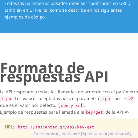
Todos los parámetros pasados debe ser codificados en URL y
también en UTF-8, tal como se describe en los siguientes
ejemplos de código.
Formato de
respuestas API
La API responde a todas las llamadas de acuerdo con el parámetro
. Los valores aceptados para el parámetro
son =>
tipo
tipo
v2
que es el valor por defecto,
y
.
json
xml
Ejemplo de respuestas para llamada a la
de la API =>
key/get
URL:
http://smscenter.gr/api/key/get
?username=[username]&password=[password]