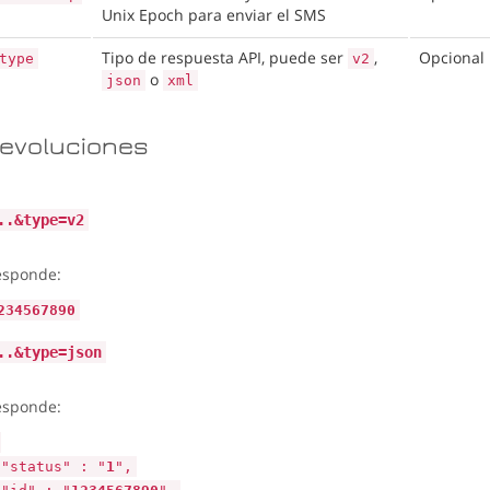
Unix Epoch para enviar el SMS
Tipo de respuesta API, puede ser
,
Opcional
type
v2
o
json
xml
evoluciones
..&type=v2
esponde:
234567890
..&type=json
esponde:
"status" : "
1
",