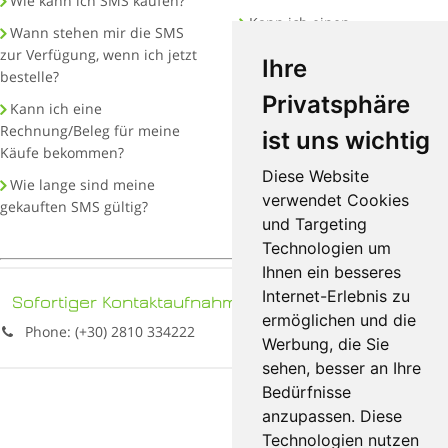
Wie kann ich SMS kaufen?
Kann ich einen
Wann stehen mir die SMS
Übertragungsbericht für die
zur Verfügung, wenn ich jetzt
Ihre
verschickten SMS bekommen?
bestelle?
Was ist eine
Privatsphäre
Kann ich eine
Verbindungsgebühr?
Rechnung/Beleg für meine
ist uns wichtig
Käufe bekommen?
Was kostet es?
Diese Website
Wie lange sind meine
verwendet Cookies
gekauften SMS gültig?
und Targeting
Technologien um
Ihnen ein besseres
Internet-Erlebnis zu
Sofortiger Kontaktaufnahme
ermöglichen und die
Phone: (+30) 2810 334222
Werbung, die Sie
sehen, besser an Ihre
Bedürfnisse
anzupassen. Diese
Technologien nutzen